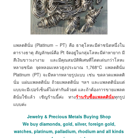
แพลตตินั่ม (Platinum – PT) คือ ธาตุโลหะมีค่าชนิดหนึ่งใน
ตารางธาตุ สัญลักษณ์คือ Pt จัดอยู่ในกลุ่มโลหะมีค่าหายาก มี
สีเงินขาวเงางาม และมีคุณสมบัติพิเศษที่โดดเด่นกว่าโลหะ
หลายชนิด จุดหลอมเหลวสูงประมาณ 1,768°C แพลตตินั่ม
Platinum (PT) จะมีหลากหลายรูปแบบ เช่น ขดลวดแพลตติ
นั่ม แผ่นแพลตตินั่ม ถ้วยแพลตตินั่ม ฯลฯ และแพลตตินั่มแต่
แบบจะมีเปอร์เซ็นต์ไม่เท่ากันด้วยค่ และถ้าต้องการขายแพลต
ตินั่มใช้แล้ว เชิญร้านนี้ค่ะ ทาง
ร้านรับซื้อแพลตตินั่ม
ทุกรูป
แบบค่ะ
Jewelry & Precious Metals Buying Shop
We buy diamonds, gold, silver, foreign gold,
watches, platinum, palladium, rhodium and all kinds