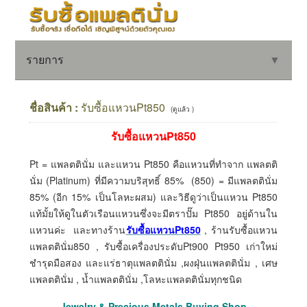
รายการ
▼
ชื่อสินค้า :
รับซื้อแหวนPt850
(ดูแล้ว )
รับซื้อแหวนPt850
▼
Pt = แพลตตินั่ม และแหวน Pt850 คือแหวนที่ทำจาก แพลตติ
▼
นั่ม (Platinum) ที่มีความบริสุทธิ์ 85% (850) = มีแพลตตินั่ม
85% (อีก 15% เป็นโลหะผสม) และวิธีดูว่าเป็นแหวน Pt850
แท้มั้ยให้ดูในตัวเรือนแหวนซึ่งจะมีตราปั๊ม Pt850 อยู่ด้านใน
แหวนค่ะ และทางร้าน
รับซื้อแหวนPt850
, ร้านรับซื้อแหวน
แพลตตินั่ม850 , รับซื้อเครื่องประดับPt900 Pt950 เก่าใหม่
ชำรุดมือสอง และแร่ธาตุแพลตตินั่ม ,ผงฝุ่นแพลตตินั่ม , เศษ
แพลตตินั่ม , น้ำแพลตตินั่ม ,โลหะแพลตตินั่มทุกชนิด
Jewelry & Precious Metals Buying Shop