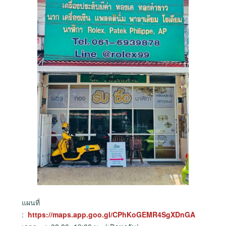
แผนที่
:
https://maps.app.goo.gl/CPhKoGEMR4SgXDnGA